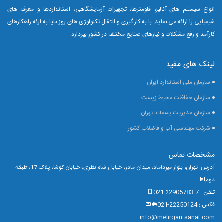
انواع سیستم های آنالیز، فلومترها، تجهیزات آزمایشگاهی، استانداردها و معرف های
شیمیایی را ارائه می نماید.
با به کار گیری و انتقال تکنولوژی های روز دنیا به ارئه راهکارهای
کارآمد و رفع مشکلات و نیازهای صنایع مختلف در کشور بپردازد.
لینک های مفید
سازمان ملی استاندارد ایران
سازمان حفاظت محیط زیست
سازمان مدیریت پسماند تهران
شرکت مهندسی آب و فاضلاب کشور
مشخصات تماس
آدرس: تهران، بلوار میرداماد، میدان مادر، خیابان شاه نظری، خیابان کوشا، پلاک 17، طبقه
دوم
تلفن : 7-22905783-021
فکس : 22250124-021
info@mehrgan-sanat.com