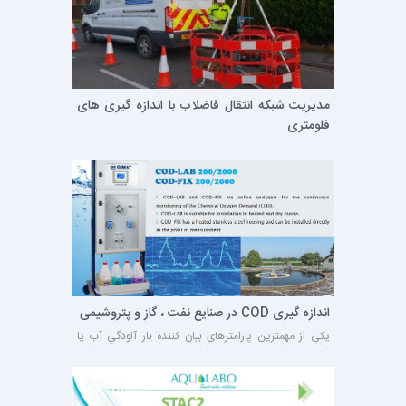
بیانگر وجود ذراتی در نمونه است که موجب انعکاس نور می
شوند و عدم شفافیت نمونه را موجب می گردند.
7 تیر 1399
مدیریت شبکه انتقال فاضلاب با اندازه گیری های
فلومتری
روش های متعددی برای اندازه گیری دبی آب و فاضلاب در
کانال های رو باز یا خطوط لوله نیمه پر وجود دارد. هر کدام از
این روش ها محدودیت ها و کاربری های خاص خود را
دارند و انتخاب روش مناسب برای اندازه گیری دبی از
اهیمت زیادی برخوردار است. یکی از دقیق ترین و رایج ترین
روش های اندازه گیری دبی در کانال ها و خطوط انتقال
فاضلاب ، روش های غیر تماسی بر پایه تکنیک های راداری
6 اردیبهشت 1399
هستند.
اندازه گیری COD در صنایع نفت ، گاز و پتروشیمی
يكي از مهمترين پارامترهاي بيان كننده بار آلودگي آب يا
فاضلاب، اكسيژن مورد نياز شيميايي يا COD مي باشد.
COD یک نمونه ، عبارت است از میزان اکسیژن مورد نیاز
جهت اکسایش مواد قابل اکسیداسیون (ترکیبات آلی) توسط
یک اکسنده شیمیایی مناسب. . اندازه گیری میزان