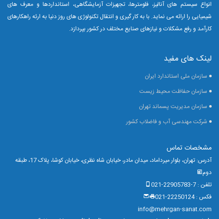
انواع سیستم های آنالیز، فلومترها، تجهیزات آزمایشگاهی، استانداردها و معرف های
شیمیایی را ارائه می نماید.
با به کار گیری و انتقال تکنولوژی های روز دنیا به ارئه راهکارهای
کارآمد و رفع مشکلات و نیازهای صنایع مختلف در کشور بپردازد.
لینک های مفید
سازمان ملی استاندارد ایران
سازمان حفاظت محیط زیست
سازمان مدیریت پسماند تهران
شرکت مهندسی آب و فاضلاب کشور
مشخصات تماس
آدرس: تهران، بلوار میرداماد، میدان مادر، خیابان شاه نظری، خیابان کوشا، پلاک 17، طبقه
دوم
تلفن : 7-22905783-021
فکس : 22250124-021
info@mehrgan-sanat.com