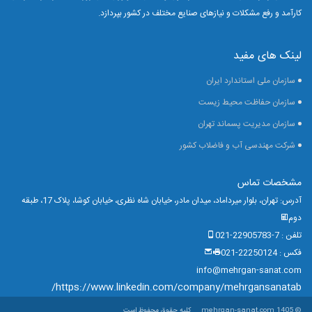
کارآمد و رفع مشکلات و نیازهای صنایع مختلف در کشور بپردازد.
لینک های مفید
سازمان ملی استاندارد ایران
سازمان حفاظت محیط زیست
سازمان مدیریت پسماند تهران
شرکت مهندسی آب و فاضلاب کشور
مشخصات تماس
آدرس: تهران، بلوار میرداماد، میدان مادر، خیابان شاه نظری، خیابان کوشا، پلاک 17، طبقه
دوم
تلفن : 7-22905783-021
فکس : 22250124-021
info@mehrgan-sanat.com
https://www.linkedin.com/company/mehrgansanatab/
© 1405 mehrgan-sanat.com
کلیه حقوق محفوظ است