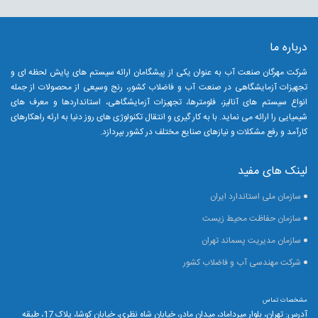
درباره ما
شرکت مهرگان صنعت آب به عنوان یکی از پیشگامان ارائه سیستم های پایش لحظه ای و
تجهیزات آزمایشگاهی در صنعت آب و فاضلاب کشور، رنج وسیعی از محصولات از جمله
انواع سیستم های آنالیز، فلومترها، تجهیزات آزمایشگاهی، استانداردها و معرف های
شیمیایی را ارائه می نماید.
با به کار گیری و انتقال تکنولوژی های روز دنیا به ارئه راهکارهای
کارآمد و رفع مشکلات و نیازهای صنایع مختلف در کشور بپردازد.
لینک های مفید
سازمان ملی استاندارد ایران
سازمان حفاظت محیط زیست
سازمان مدیریت پسماند تهران
شرکت مهندسی آب و فاضلاب کشور
مشخصات تماس
آدرس: تهران، بلوار میرداماد، میدان مادر، خیابان شاه نظری، خیابان کوشا، پلاک 17، طبقه