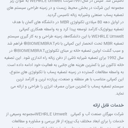
تاسیس شد. سپس در سال1991شرکت
WEHRLE Umwelt
به عنوان زیر
مجموعه این شرکت در بخش محیط زیست و در زمینه طراحی سیستم های
تصفیه پساب صنعتی وشیرابه زباله تاسیس گردید.
در اوایل دهه 80 میلادی تکنولوژی
MBR
در دانشگاه های آلمان با هدف
تصفیه بیولوژیک کارآمد توسعه پیدا کرد و به واسطه همکاری کمپانی
WEHRLE Umwelt
با این دانشگاه‌ها، زمینه طراحی و به کار گیری سیستم
تصفیه
MBR
تحت انحصار این کمپانی با نام
BIOMEMBRAT
®
فراهم شد
و سبب گشت اولین تصفیه خانه بر مبنای تکنولوژی
BIOMEMBRAT
®
در
سال 1992 برای تصفیه شیرابه ناشی از دفن زباله راه اندازی شود. این تصفیه
خانه تاکنون نیز با کمترین هزینه های جانبی به فعالیت خود ادامه داده است.
به واسطه مطالعات گسترده در زمینه تصفیه پساب با تکنولوژی های متنوع،
این کمپانی متناسب با هر منطقه و صنعت، پربازده ترین و کارآمد ترین
سیستم تصفیه پساب با کمترین میزان مصرف انرژی را طراحی و ارائه می
نماید.
خدمات قابل ارائه
شرکت مهرگان صنعت آب و کمپانی
WEHRLE Umwelt
مجموعه وسیعی از
خدمات را برای ابعاد مختلف یک پروژه از فاز بررسی و مشاوره و مطالعات