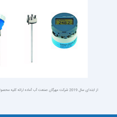
از ابتدای سال 2019 شرکت مهرگان صنعت آب آماده ارائه کلیه محصولات کمپانی E+H در ایران می باشد. برای دریافت اطلاعات بیشتر با ما تماس در تماس باشید.